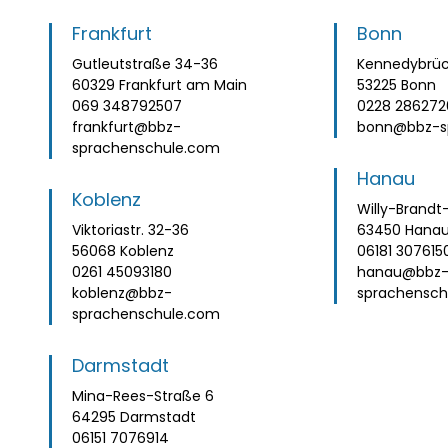
Frankfurt
Bonn
Gutleutstraße 34-36
Kennedybrüc
60329 Frankfurt am Main
53225 Bonn
069 348792507
0228 286272
frankfurt@bbz-
bonn@bbz-s
sprachenschule.com
Hanau
Koblenz
Willy-Brandt-
Viktoriastr. 32-36
63450 Hana
56068 Koblenz
06181 307615
0261 45093180
hanau@bbz
koblenz@bbz-
sprachensch
sprachenschule.com
Darmstadt
Mina-Rees-Straße 6
64295 Darmstadt
06151 7076914